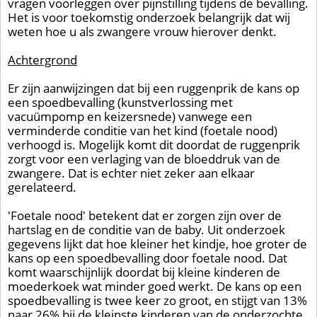
vragen voorleggen over pijnstilling tijdens de bevalling.
Het is voor toekomstig onderzoek belangrijk dat wij
weten hoe u als zwangere vrouw hierover denkt.
Achtergrond
Er zijn aanwijzingen dat bij een ruggenprik de kans op
een spoedbevalling (kunstverlossing met
vacuümpomp en keizersnede) vanwege een
verminderde conditie van het kind (foetale nood)
verhoogd is. Mogelijk komt dit doordat de ruggenprik
zorgt voor een verlaging van de bloeddruk van de
zwangere. Dat is echter niet zeker aan elkaar
gerelateerd.
'Foetale nood' betekent dat er zorgen zijn over de
hartslag en de conditie van de baby. Uit onderzoek
gegevens lijkt dat hoe kleiner het kindje, hoe groter de
kans op een spoedbevalling door foetale nood. Dat
komt waarschijnlijk doordat bij kleine kinderen de
moederkoek wat minder goed werkt. De kans op een
spoedbevalling is twee keer zo groot, en stijgt van 13%
naar 26% bij de kleinste kinderen van de onderzochte